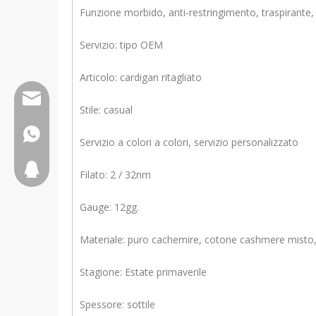
Funzione morbido, anti-restringimento, traspirante,
Servizio: tipo OEM
Articolo: cardigan ritagliato
Wfs802@wfscashmere.com
Stile: casual
+8617553102730
Servizio a colori a colori, servizio personalizzato
2917611817
Filato: 2 / 32nm
Gauge: 12gg.
Materiale: puro cachemire, cotone cashmere misto, 
Stagione: Estate primaverile
Spessore: sottile