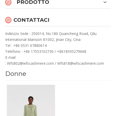
PRODOTTO
CONTATTACI
Indirizzo Sede : 250014, No.180 Quancheng Road, Qilu
International Mansion B1002, Jinan City, Cina
Te
l : +86 0531 67880614
Telefono : +86 17553102730 / +8618595279668
E-mail
:
Wfs802@wfscashmere.com
/
Wfs818@wfscashmere.com
Donne