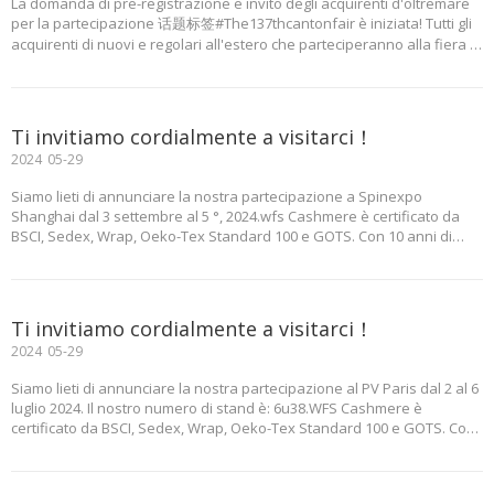
La domanda di pre-registrazione e invito degli acquirenti d'oltremare
per la partecipazione 话题标签#The137thcantonfair è iniziata! Tutti gli
acquirenti di nuovi e regolari all'estero che parteciperanno alla fiera in
loco dovrebbero pre-registrarsi in anticipo. Dal 24 gennaio al 5 maggio,
puoi completarlo sull'app Canton Fair, Sistema di servizio per
acquirenti
Ti invitiamo cordialmente a visitarci！
2024
05-29
Siamo lieti di annunciare la nostra partecipazione a Spinexpo
Shanghai dal 3 settembre al 5 °, 2024.wfs Cashmere è certificato da
BSCI, Sedex, Wrap, Oeko-Tex Standard 100 e GOTS. Con 10 anni di
competenza in maglieria, siamo specializzati nella produzione di
indumenti da 3-18 calibri per tutte le stagioni, compresi gli uomini
Ti invitiamo cordialmente a visitarci！
2024
05-29
Siamo lieti di annunciare la nostra partecipazione al PV Paris dal 2 al 6
luglio 2024. Il nostro numero di stand è: 6u38.WFS Cashmere è
certificato da BSCI, Sedex, Wrap, Oeko-Tex Standard 100 e GOTS. Con
10 anni di competenza in maglieria, siamo specializzati nella
produzione di indumenti da 3-18 calibri per tutte le stagioni, in