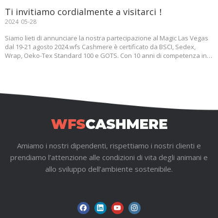
Ti invitiamo cordialmente a visitarci！
2024
05-28
Siamo lieti di annunciare la nostra partecipazione al Magic Las Vegas
dal 19-21 agosto 2024.wfs Cashmere è certificato da BSCI, Sedex,
Wrap, Oeko-Tex Standard 100 e GOTS. Con 10 anni di competenza in
maglieria, siamo specializzati nella produzione di capi di calibro 3-18
per tutte le stagioni, tra cui uomini, donne '
1
...
2
3
4
31
»
Amiamo i nostri dipendenti, rispettiamo i nostri clienti e
prendiamo l’attenzione alle condizioni di vita degli animani e
allo sviluppo dell’ambiente sostenibile.