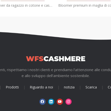
Pullover da ragazzo in cotone e cashmere patchwork a scacchiera blu | OEM di maglieria per bambini con intarsio
i, rispettiamo i nostri clienti e prendiamo l’attenzione alle condiz
e allo sviluppo dell’ambiente sostenibile.
|
Prodotti
|
Riguardo a noi
|
notizia
|
Scarica
|
Co