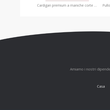
Cardigan premium a maniche corte per bambini con due bottoni | Produttore OEM di Bolero estivo
Amiamo i nostri dipendent
Casa