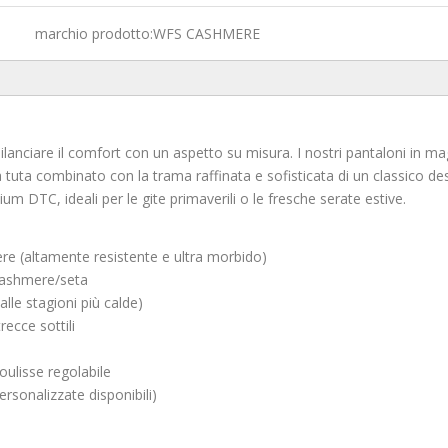
marchio prodotto:
WFS CASHMERE
bilanciare il comfort con un aspetto su misura. I nostri pantaloni in m
a tuta combinato con la trama raffinata e sofisticata di un classico des
um DTC, ideali per le gite primaverili o le fresche serate estive.
 (altamente resistente e ultra morbido)
cashmere/seta
alle stagioni più calde)
ecce sottili
oulisse regolabile
ersonalizzate disponibili)