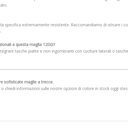
lato.
la specifica estremamente resistente. Raccomandiamo di istruire i con
.
zionali a questa maglia 12GG?
l'integrare tasche piatte e non ingombranti con cuciture laterali o tasch
re sofisticate maglie a trecce.
lie o chiedi informazioni sulle nostre opzioni di colore in stock oggi st