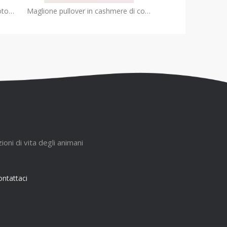
Bloomer premium in maglia di cotone e cashmere per bambini | OEM di abbigliamento infantile personalizzato
Maglione pullover in cashmere di cotone premium da ragazzo | Produttore OEM di maglieria per bambini durevole
ioni di vita degli animani
ntattaci