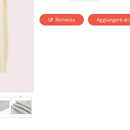
Richiesta
Aggiungere al c