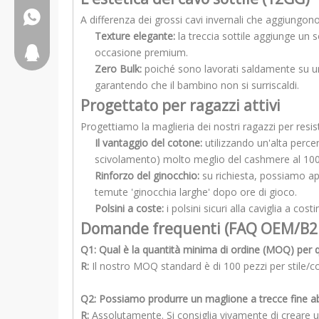
+8617553102730
A differenza dei grossi cavi invernali che aggiungo
Texture elegante:
la treccia sottile aggiunge un 
2917611817
occasione premium.
Zero Bulk:
poiché sono lavorati saldamente su u
garantendo che il bambino non si surriscaldi.
Progettato per ragazzi attivi
Progettiamo la maglieria dei nostri ragazzi per resis
Il vantaggio del cotone:
utilizzando un'alta percen
scivolamento) molto meglio del cashmere al 100%, 
Rinforzo del ginocchio:
su richiesta, possiamo ap
temute 'ginocchia larghe' dopo ore di gioco.
Polsini a coste:
i polsini sicuri alla caviglia a c
Domande frequenti (FAQ OEM/B2
Q1: Qual è la quantità minima di ordine (MOQ) per q
R:
Il nostro MOQ standard è di 100 pezzi per stile/col
Q2: Possiamo produrre un maglione a trecce fine a
R:
Assolutamente. Si consiglia vivamente di creare u