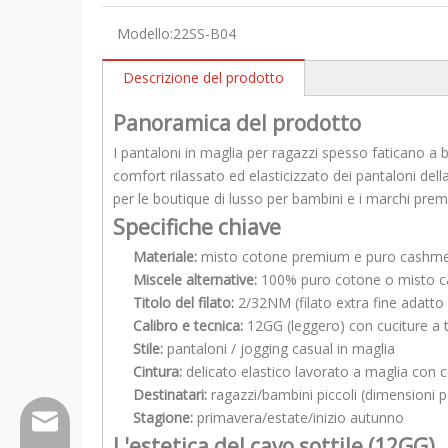
Modello:
22SS-B04
Descrizione del prodotto
Panoramica del prodotto
I pantaloni in maglia per ragazzi spesso faticano a 
comfort rilassato ed elasticizzato dei pantaloni dell
per le boutique di lusso per bambini e i marchi premi
Specifiche chiave
Materiale:
misto cotone premium e puro cashmere
Miscele alternative:
100% puro cotone o misto 
Titolo del filato:
2/32NM (filato extra fine adatto 
Calibro e tecnica:
12GG (leggero) con cuciture a tr
Stile:
pantaloni / jogging casual in maglia
Cintura:
delicato elastico lavorato a maglia con c
Destinatari:
ragazzi/bambini piccoli (dimensioni p
Stagione:
primavera/estate/inizio autunno
Wfs802@wfscashmere.com
L'estetica del cavo sottile (12GG)