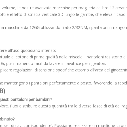
no volume, le nostre avanzate macchine per maglieria calibro 12 crean
sottile effetto di striscia verticale 3D lungo le gambe, che eleva il c
na macchina da 12GG utilizzando filato 2/32NM, i pantaloni rimangon
tere all'uso quotidiano intenso:
tuale di cotone di prima qualità nella miscela, i pantaloni resistono al p
pur rimanendo facili da lavare in lavatrice per i genitori.
plicare regolazioni di tensione specifiche attorno all'area del ginocch
ostine mantengono i pantaloni perfettamente a posto, favorendo la rapid
B)
uesti pantaloni per bambini?
ore. Puoi distribuire questa quantità tra le diverse fasce di età dei ra
bbinato?
n 'set di cavi corrispondente'. Possiamo realizzare un maglione giroco