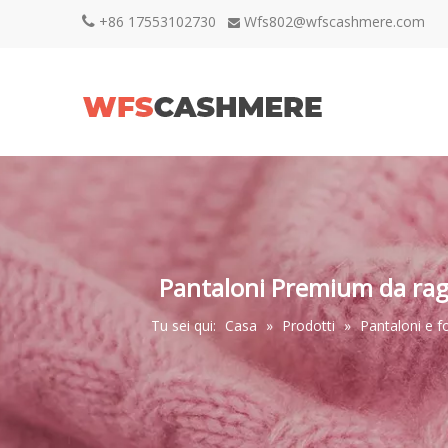
+86 17553102730
Wfs802@wfscashmere.com


Pantaloni Premium da raga
Tu sei qui:
Casa
»
Prodotti
»
Pantaloni e f