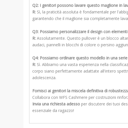
Q2: I genitori possono lavare questo maglione in la
R:
Sì, la praticità assoluta è fondamentale per l'abb
garantendo che il maglione sia completamente lavabil
Q3: Possiamo personalizzare il design con elementi 
R:
Assolutamente. Questo pullover è un blocco altam
audaci, pannelli in blocchi di colore o persino aggi
Q4: Possiamo ordinare questo modello in una serie a 
R:
Sì. Abbiamo una vasta esperienza nella classificaz
corpo siano perfettamente adattate all'intero spettro
adolescenza.
Fornisci ai genitori la miscela definitiva di robuste
Collabora con WFS Cashmere per costruzioni rinforzat
Invia una richiesta adesso
per discutere dei tuoi des
essenziale da ragazzo!