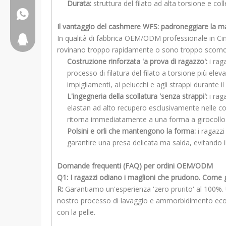
Durata:
struttura del filato ad alta torsione e col
+8617553102730
Il vantaggio del cashmere WFS: padroneggiare la mag
In qualità di fabbrica OEM/ODM professionale in Cina,
2917611817
rovinano troppo rapidamente o sono troppo scomod
Costruzione rinforzata 'a prova di ragazzo':
i rag
processo di filatura del filato a torsione più el
impigliamenti, ai pelucchi e agli strappi durante 
L'ingegneria della scollatura 'senza strappi':
i rag
elastan ad alto recupero esclusivamente nelle co
ritorna immediatamente a una forma a girocollo 
Polsini e orli che mantengono la forma:
i ragazz
garantire una presa delicata ma salda, evitando i
Domande frequenti (FAQ) per ordini OEM/ODM
Q1: I ragazzi odiano i maglioni che prudono. Come ga
R:
Garantiamo un'esperienza 'zero prurito' al 100%. 
nostro processo di lavaggio e ammorbidimento ecolo
con la pelle.