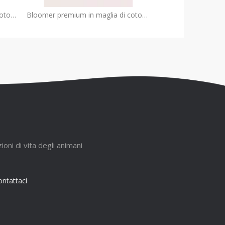
Pantaloni premium in maglia di cotone e cashmere per bambini | Fabbrica OEM primavera/estate
Bloomer premium in maglia di cotone e cashmere per bambini | OEM di abbigliamento infantile personalizzato
ioni di vita degli animani
ntattaci