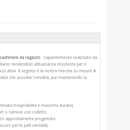
e cashmere da ragazzo
. Sapientemente realizzato da
diano' rendendolo abbastanza resistente per il
zi attivi. Il segreto è la nostra miscela su misura di
ilità che assorbe l'umidità, pur mantenendo la
evata traspirabilità e massima durata).
irt o camicie con colletto.
izzato appositamente progettato.
ro per le pelli sensibili).