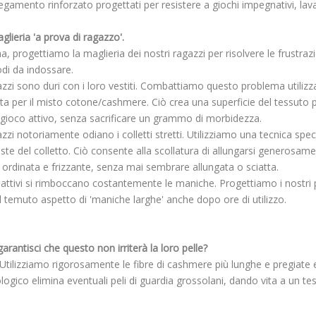
legamento rinforzato progettati per resistere a giochi impegnativi, lavagg
lieria 'a prova di ragazzo'.
 progettiamo la maglieria dei nostri ragazzi per risolvere le frustrazion
i da indossare.
azzi sono duri con i loro vestiti. Combattiamo questo problema utilizz
evata per il misto cotone/cashmere. Ciò crea una superficie del tessuto
il gioco attivo, senza sacrificare un grammo di morbidezza.
azzi notoriamente odiano i colletti stretti. Utilizziamo una tecnica spec
ste del colletto. Ciò consente alla scollatura di allungarsi generosam
ordinata e frizzante, senza mai sembrare allungata o sciatta.
i attivi si rimboccano costantemente le maniche. Progettiamo i nostri p
l temuto aspetto di 'maniche larghe' anche dopo ore di utilizzo.
rantisci che questo non irriterà la loro pelle?
Utilizziamo rigorosamente le fibre di cashmere più lunghe e pregiate e
gico elimina eventuali peli di guardia grossolani, dando vita a un 