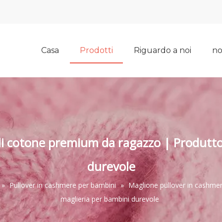
Casa
Prodotti
Riguardo a noi
no
di cotone premium da ragazzo | Produtto
durevole
»
Pullover in cashmere per bambini
»
Maglione pullover in cashme
maglieria per bambini durevole