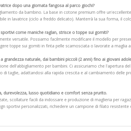
vatrice dopo una giornata fangosa al parco giochi?
igliamento da bambino. La base in cotone premium offre un'eccellente sta
e in lavatrice (ciclo a freddo delicato). Manterrà la sua forma, il co
sportivi come maniche raglan, strisce o toppe sui gomiti?
ente versatile. Possiamo facilmente modificare il modello per present
ungere toppe sui gomiti in finta pelle scamosciata o lavorate a maglia 
grandezza naturale, dai bambini piccoli (2 anni) fino ai giovani adole
ione dell'abbigliamento per bambini. Ci assicuriamo che l'apertura del c
 di taglie, adattandosi alla rapida crescita e al cambiamento delle pro
zza, durevolezza, lusso quotidiano e comfort senza prurito.
e, scollature facili da indossare e produzione di maglieria per ragazzi
ign sportivi personalizzati, richiedere un campione di filato resistent