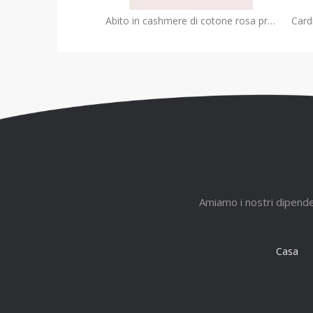
Abito in cashmere di cotone rosa premium per bambini | Produttore OEM di maglieria per ragazza di lusso
Amiamo i nostri dipendent
Casa