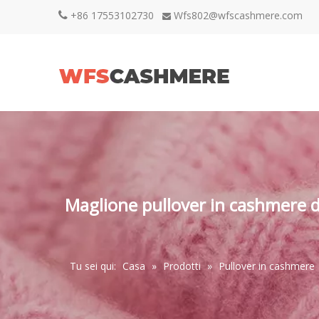
+86 17553102730
Wfs802@wfscashmere.com


Maglione pullover in cashmere 
Tu sei qui:
Casa
»
Prodotti
»
Pullover in cashmere