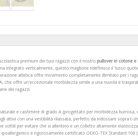
scolastica premium dei tuoi ragazzi con il nostro
pullover in cotone 
 integrato verticalmente, questo maglione ridefinisce il 'lusso quoti
spirazione atletica offre movimento completamente illimitato per i ragaz
 che offre un'eccezionale morbidezza simile a una nuvola e traspirab
ane dei ragazzi.
aturale e cashmere di grado A (progettato per morbidezza burrosa, el
li attivi con una vestibilità rilassata, perfetto da indossare sopra t-sh
tine sottili per evitare che si allentino e un colletto altamente elastic
 ipoallergenico e rigorosamente certificato OEKO-TEX Standard 100 (sicu