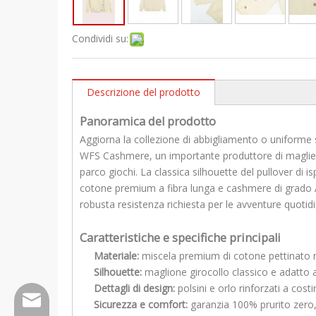
Condividi su:
Descrizione del prodotto
Panoramica del prodotto
Aggiorna la collezione di abbigliamento o uniforme 
WFS Cashmere, un importante produttore di maglieria
parco giochi. La classica silhouette del pullover di i
cotone premium a fibra lunga e cashmere di grado A,
robusta resistenza richiesta per le avventure quotidi
Caratteristiche e specifiche principali
Materiale:
miscela premium di cotone pettinato n
Silhouette:
maglione girocollo classico e adatto ag
Dettagli di design:
polsini e orlo rinforzati a cos
Wfs802@wfscashmere.com
Sicurezza e comfort:
garanzia 100% prurito zero,