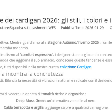
dei cardigan 2026: gli stili, i colori e
ore:Squadra stile cashmere WFS Pubblica Time: 2026-01-29 Or
ettiva. Mentre guardiamo alla
stagione Autunno/Inverno 2026
, l'umi
guardaroba moderno.
nimalismo al
'comfort espressivo'.
I designer stanno giocando con text
i moda che aggiorna il suo armadio, conoscere queste tendenze è esse
 tutti disponibili nella nostra curata
collezione Cardigan
.
cia incontra la concretezza
. Bilancia la necessità di vibrazioni naturali e radicate con il desiderio 
evi di vedere un'ondata di
tonalità ricche e organiche
:
Deep Moss Green:
un'alternativa versatile al nero.
Calda terracotta e argilla:
aggiunge calore a qualsiasi carnagione.