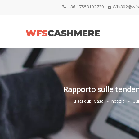
+86 17553102730
Wfs802@wfs


Rapporto sulle tendenze
Tu sei qui:
Casa
»
notizia
»
Gui