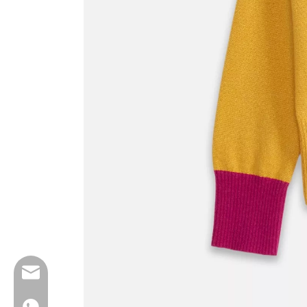
Wfs802@wfscashmere.com
+8617553102730