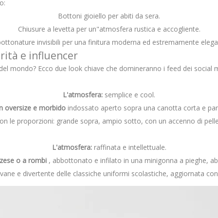
o:
Bottoni gioiello per abiti da sera.
Chiusure a levetta per un"atmosfera rustica e accogliente.
ottonature invisibili per una finitura moderna ed estremamente elega
rità e influencer
el mondo? Ecco due look chiave che domineranno i feed dei social me
L'atmosfera:
semplice e cool.
n oversize e morbido
indossato aperto sopra una canotta corta e pant
on le proporzioni: grande sopra, ampio sotto, con un accenno di pelle 
L'atmosfera:
raffinata e intellettuale.
zzese o a rombi
, abbottonato e infilato in una minigonna a pieghe, ab
vane e divertente delle classiche uniformi scolastiche, aggiornata con