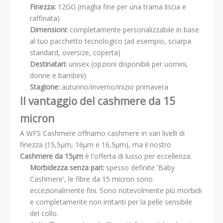
Finezza:
12GG (maglia fine per una trama liscia e
raffinata)
Dimensioni:
completamente personalizzabile in base
al tuo pacchetto tecnologico (ad esempio, sciarpa
standard, oversize, coperta)
Destinatari:
unisex (opzioni disponibili per uomini,
donne e bambini)
Stagione:
autunno/inverno/inizio primavera
Il vantaggio del cashmere da 15
micron
A WFS Cashmere offriamo cashmere in vari livelli di
finezza (15,5μm, 16μm e 16,5μm), ma il nostro
Cashmere da 15μm
è l'offerta di lusso per eccellenza:
Morbidezza senza pari:
spesso definite 'Baby
Cashmere', le fibre da 15 micron sono
eccezionalmente fini. Sono notevolmente più morbidi
e completamente non irritanti per la pelle sensibile
del collo.