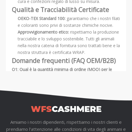
cura e confezioni regalo di lusso su misura.
Qualità e Tracciabilità Certificate
OEKO-TEX Standard 100:
garantiamo che i nostri filati
e coloranti sono privi di sostanze chimiche nocive.
Approvvigionamento etico:
rispettiamo la produzione
tracciabile e lo sviluppo sostenibile. Tutti gli animali
nella nostra catena di fornitura sono trattati bene e la
nostra struttura è certificata WRAP.
Domande frequenti (FAQ OEM/B2B)
Q1: Qual è la quantità minima di ordine (MOQ) per le
sciarpe in cashmere personalizzate?
R:
Il nostro MOQ standard è di 100 pezzi per stile/colore.
Supportiamo attivamente marchi di accessori emergenti
e boutique di lusso affermate.
Q2: Possiamo regolare le dimensioni per creare una
'sciarpa coperta' di grandi dimensioni?
Amiamo i nostri dipendenti, rispettiamo i nostri clienti e
R:
Assolutamente. Poiché produciamo dal filo in su,
prendiamo l’attenzione alle condizioni di vita degli animani e
possiamo programmare facilmente le nostre macchine